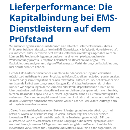
Lieferperformance: Die
Kapitalbindung bei EMS-
Dienstleistern auf dem
Prüfstand
Viel zu hohe Lagerbestände und dennoch eine schlechte Lieferperformance – dieses
Phänomen beklagen derzeit zahlreiche EMS-Dienstleister. Häufig ist die Materialwirtschaft
ein kritischer Faktor, der verhindert, dass Liefertermine zuverlässig eingehalten werden
können. Die Problematik liegt unter anderem in einer Komplexitätszunahme im
Wertschöpfungsprozess. Perzeptron beleuchtet die Ursachen und zeigt auf, wie
Kapitalbindungsanalysen und digitale Werkzeuge zur Verhinderung von Kapitalbindung
hier Abhilfe schaffen können.
Gerade EMS-Unternehmen haben eine starke Kundenorientierung und versuchen,
möglichst schnell die geforderten Produkte zu liefern. Dabei kann es jedoch passieren, dass
sie nicht das gesamte Projekt mit all seinen relevanten Faktoren im Blick behalten oder eine
umfassende Risikobewertung vernachlässigen. Kurzfristige Änderungen durch den
Kunden wie Anpassungen der Stückzahlen oder Produktspezifikationen führen oft zu
Überbeständen und Materialien, die im Lager verbleiben oder später nicht mehr benötigt
werden. Das bindet Kapital und verursacht Lagerkosten, ohne die Lieferzuverlässigkeit zu
verbessern. Der Handlungsspielraum sinkt mit der Liquidität und das kann so weit führen,
dass neue Aufträge nicht mehr materialisiert werden können, weil „ältere“ Aufträge noch
nicht geliefert werden konnten.
„Die Auftragsdurchlaufzeiten in der Elektronikfertigung sind trotz der Absicht, schnell
liefern zu wollen, oft erstaunlich lang. In vielen Fällen beträgt der Anteil der reinen
Liegezeiten 95 Prozent, während die tatsächliche Bearbeitungszeit lediglich 5 Prozent
ausmacht. So kann es vorkommen, dass eine Baugruppe, die in zwei Tagen produziert
werden könnte, insgesamt 38 Tage vom Wareneingang bis zum Versand benötigt. Mit
zusätzlichen Vorlaufzeiten für Disposition und Materialeinkauf sind dann sogar bis zu 60