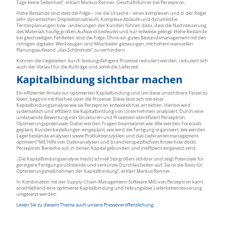
Tage keine Seltenheit“, erklärt Markus Renner, Geschäftsführer bei Perzeptron.
Hohe Bestände sind stets die Folge – nie die Ursache – eines komplexen und in der Regel
sehr dynamischen Dispositionsablaufs. Komplexe Abläufe und dynamische
Terminplanungen bzw. -änderungen der Kunden führen dazu, dass die Nachsteuerung
des Materials häufig großen Aufwand bedeutet und nur teilweise gelingt. Hohe Bestände
bei gleichzeitigen Fehlteilen sind die Folge. Ohne ein gutes Bestandsmanagement mit den
richtigen digitalen Werkzeugen sind Mitarbeiter gezwungen, mit hohem manuellen
Planungsaufwand „das Schlimmste“ zu verhindern.
Können die Liegezeiten durch leistungsfähigere Prozesse reduziert werden, reduziert sich
auch der Vorlauf für die Aufträge und somit die Lieferzeit.
Kapitalbindung sichtbar machen
Ein effizienter Ansatz zur optimierten Kapitalbindung und um diese unsichtbare Fessel zu
lösen, beginnt mit Klarheit über die Prozesse. Diese lässt sich mit einer
Kapitalbindungsanalyse wie sie Perzeptron entwickelt hat, erreichen. Hierbei wird
systematisch und effizient die Kapitalbindung von Unternehmen analysiert. Durch eine
umfassende Bewertung von Strukturen und Prozessen identifiziert Perzeptron
Optimierungspotenziale. Dabei werden Fragen beantwortet wie: Wie werden Forecasts
geplant, Kundenbestellungen eingeplant, wie wird die Fertigung organisiert, wie werden
Lagerbestände analysiert sowie Produktionszyklen und das Lieferantenmanagement
optimiert? Mit Hilfe von Datenanalysen und branchenspezifischem Know-how deckt
Perzeptron Bereiche auf, in denen Kapital gebunden und ineffizient eingesetzt wird.
„Die Kapitalbindungsanalyse macht schnell Störgrößen sichtbar und zeigt Potenziale für
geringere Fertigungsrückstände und verkürzte Durchlaufzeiten auf. Sie ist die Basis für
Optimierungsmaßnahmen der Kapitalbindung“, erklärt Markus Renner.
In Kombination mit der Supply-Chain-Management-Software MiG von Perzeptron kann
anschließend eine optimierte Kapitalbindung und reibungslose Lieferkettensteuerung
umgesetzt werden.
Lesen Sie zu diesem Thema auch unsere Presseveröffentlichung
.