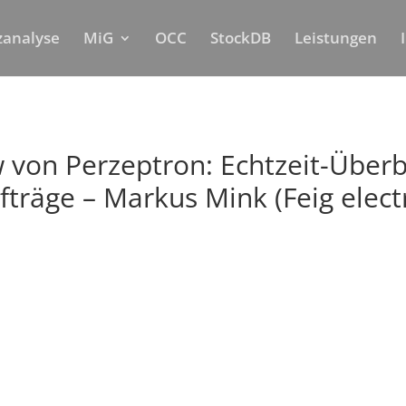
nzanalyse
MiG
OCC
StockDB
Leistungen
von Perzeptron: Echtzeit-Überb
träge – Markus Mink (Feig elect