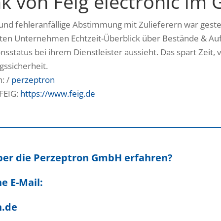
 von Feig electronic im 
und fehleranfällige Abstimmung mit Zulieferern war ges
lten Unternehmen Echtzeit-Überblick über Bestände & Auf
onsstatus bei ihrem Dienstleister aussieht. Das spart Zei
gssicherheit.
n: /
perzeptron
FEIG:
https://www.feig.de
ber die Perzeptron GmbH erfahren?
e E-Mail:
n.de