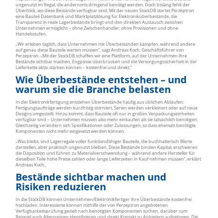
ungenutzt im Regal, die andernorts dringend benötigt werden. Doch bislang fehlt der
Überblick, wo diese Bestände verfügbar sind. Mit der neuen StockDB startet Perzeptron
eine Bauteil-Datenbank und Marktplatzlösung für Elektroniküberbestände, die
Transparenz in reale Lagerbestände bringt und den direkten Austausch zwischen
Unternehmen ermöglicht – ohne Zwischenhändler, ohne Provisionen und ohne
Handelsstufen.
„Wir erleben täglich, dass Unternehmen mit Überbeständen kämpfen, während andere
auf genau diese Bauteile warten müssen“, sagt Andreas Koch, Geschäftsführer von
Perzeptron. „Mit der StockDB schaffen wir eine Plattform, auf der Unternehmen ihre
Bestände sichtbar machen, Engpässe überbrücken und die Versorgungssicherheit in der
Lieferkette aktiv stärken können – kostenfrei und direkt.“
Wie Überbestände entstehen – und
warum sie die Branche belasten
In der Elektronikfertigung entstehen Überbestände häufig aus üblichen Abläufen:
Fertigungsaufträge werden kurzfristig storniert, Serien werden verkleinert oder auf neue
Designs umgestellt. Hinzu kommt, dass Bauteile oft nur in großen Verpackungseinheiten
verfügbar sind – Unternehmen müssen also mehr einkaufen als sie tatsächlich benötigen.
Gleichzeitig verändern sich Spezifikationen oder Zulassungen, so dass ehemals benötigte
Komponenten nicht mehr eingesetzt werden können.
„Was bleibt, sind Lagerregale voller funktionsfähiger Bauteile, die buchhalterisch Werte
darstellen, aber praktisch ungenutzt bleiben. Diese Bestände binden Kapital, erschweren
die Disposition und führen zu Materialverschwendung – während andere Hersteller für
dieselben Teile hohe Preise zahlen oder lange Lieferzeiten in Kauf nehmen müssen“, erklärt
Andreas Koch..
Bestände sichtbar machen und
Risiken reduzieren
In die StockDB können Unternehmen/Elektronikfertiger ihre Überbestände kostenfrei
hochladen. Interessierte können mithilfe der von Perzeptron angebotenen
Verfügbarkeitsprüfung gezielt nach benötigten Komponenten suchen, darüber zum
Beispiel auch Alternativen identifizieren und direkt Kontakt zu Anbietern aufnehmen. Die