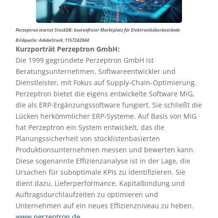
Perzeptron startet StockDB: kostenfreier Marktplatz für Elektroniküberbestände
Bildquelle: AdobeStock_1157242944
Kurzporträt Perzeptron GmbH:
Die 1999 gegründete Perzeptron GmbH ist
Beratungsunternehmen, Softwareentwickler und
Dienstleister, mit Fokus auf Supply-Chain-Optimierung.
Perzeptron bietet die eigens entwickelte Software MiG,
die als ERP-Ergänzungssoftware fungiert. Sie schließt die
Lücken herkömmlicher ERP-Systeme. Auf Basis von MiG
hat Perzeptron ein System entwickelt, das die
Planungssicherheit von stücklistenbasierten
Produktionsunternehmen messen und bewerten kann.
Diese sogenannte Effizienzanalyse ist in der Lage, die
Ursachen für suboptimale KPIs zu identifizieren. Sie
dient dazu, Lieferperformance, Kapitalbindung und
Auftragsdurch­laufzeiten zu optimieren und
Unternehmen auf ein neues Effizienzniveau zu heben.
www.perzeptron.de