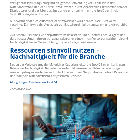
Verfügbarkeitsprüfung ermöglicht die gezielte Betrachtung von Fehlteilen in der
Materialwirtschaft und den Fertigungsaufträgen, durch Anzeige von Lagerbeständen der
Distributoren und der Überbestände anderer Unternehmen, die ihre Daten in die
StockDB hochgeladen haben.
Auf Zwischenhändler, Aufschläge oder Provisionen wird bei der StockDB bewusst
verzichtet. Damit wird der Austausch von Bauteilen einfach, transparent und wirtschaftlich
sinnvoll.
„Die StockDB ist keine Handelsplattform im klassischen Sinne“, betont Koch. „Es geht uns
darum, dass Unternehmen sich gegenseitig unterstützen – um Versorgungssicherheit und
Nachhaltigkeit in der Elektronikfertigung langfristig zu verbessern.“
Ressourcen sinnvoll nutzen –
Nachhaltigkeit für die Branche
Neben der Verbesserung der Materialverfügbarkeit leistet die StockDB einen konkreten
Beitrag zur Nachhaltigkeit. Bauteile, die andernfalls ungenutzt blieben oder entsorgt
würden, gelangen wieder in den Umlauf. Das reduziert Neuproduktion, schont Ressourcen
und stärkt die Materialeffizienz der gesamten Branche.
Hier gelangen Sie direkt zur StockDB
Zeichenzahl: 3.629