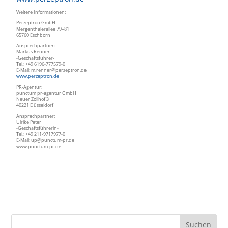
Weitere Informationen:
Perzeptron GmbH
Mergenthalerallee 79–81
65760 Eschborn
Ansprechpartner:
Markus Renner
-Geschäftsführer-
Tel.: +49 6196-777579-0
E-Mail: m.renner@perzeptron.de
www.perzeptron.de
PR-Agentur:
punctum pr-agentur GmbH
Neuer Zollhof 3
40221 Düsseldorf
Ansprechpartner:
Ulrike Peter
-Geschäftsführerin-
Tel.: +49 211-9717977-0
E-Mail: up@punctum-pr.de
www.punctum-pr.de
Suchen