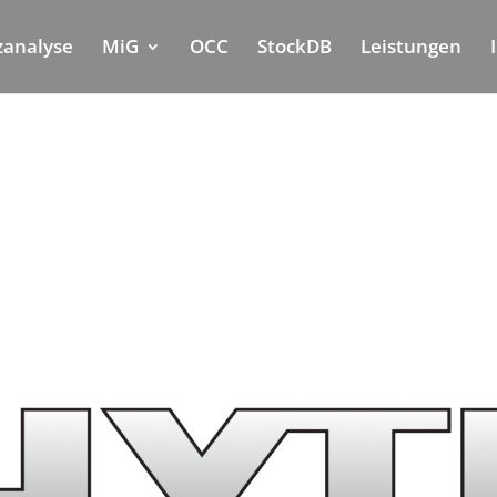
nzanalyse
MiG
OCC
StockDB
Leistungen