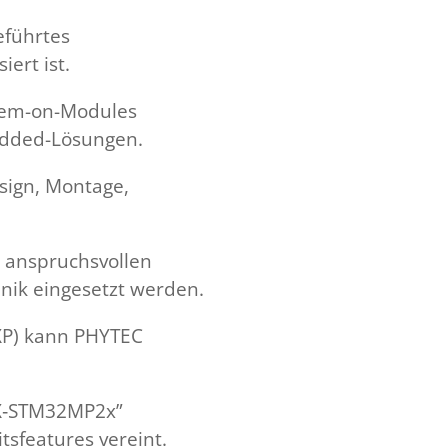
eführtes
ert ist.
stem-on-Modules
edded-Lösungen.
sign, Montage,
n anspruchsvollen
hnik eingesetzt werden.
NXP) kann PHYTEC
EX‑STM32MP2x”
tsfeatures vereint.