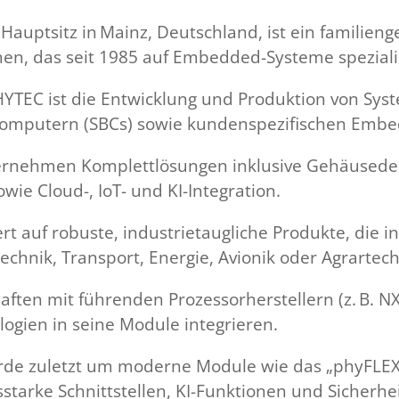
uptsitz in Mainz, Deutschland, ist ein familieng
n, das seit 1985 auf Embedded-Systeme spezialisi
TEC ist die Entwicklung und Produktion von Sy
-Computern (SBCs) sowie kundenspezifischen Emb
ernehmen Komplettlösungen inklusive Gehäusede
wie Cloud-, IoT- und KI-Integration.
t auf robuste, industrietaugliche Produkte, die i
chnik, Transport, Energie, Avionik oder Agrartec
aften mit führenden Prozessorherstellern (z. B. 
logien in seine Module integrieren.
urde zuletzt um moderne Module wie das „phyFL
sstarke Schnittstellen, KI-Funktionen und Sicherhei