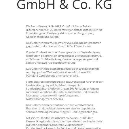
GmbH & Co. KG
Die Stern-Elektronik GmbH & Co. KG mit Sitz in Zwickau
(Ebersbrunner Str. 25) ist ein mittelständischer Dienstleister für
Entwicklung und Fertigung elektronischer Baugruppen,
Komponenten und Geräte.
Das Unternehmen wurde im Jahr 2003 als Einzelunternehmen
gegründet und später zur GmbH & Co. KG umfirmiert.
Von der Produktidee über Prototypen bis zur Serienfertigung
bietet Stern-Elektronik ein umfassendes Leistungsspektrum, u.
a. SMT- und THT-Bestückung, Gerätemontage, Verguss und
Lackierung sowie Kabelkonfektionierung.
Das Unternehmen beschäftigt aktuell über 60 Mitarbeitende
und legt großen Wert auf Qualität, was durch eine ISO
9001:2015-Zertifizierung unterstrichen wird.
Stern-Elektronik positioniert sich als zuverlässiger Partner in der
Elektronikfertigung mit flexiblen Lösungen für
kundenspezifische Anforderungen. Die Fertigung erfolgt mit
modernen Verfahren, darunter automatische und manuelle
Montageprozesse sowie Endprüfungen und
Materialmanagement-Services.
Das Unternehmen betreut Kunden aus verschiedenen
Branchen und begleitet diese vom ersten Konzept bis zur
Serienüberleitung inklusiver Logistik- und Lagerleistungen.
Mit seinem Standort im sächsischen Zwickau nutzt Stern-
Elektronik regionale Infrastruktur-Vorteile und verbindet diese
mit technologischer Kompetenz. Zudem wird im
Kundenfeedback eine hohe Service- und Leistungsmotivation