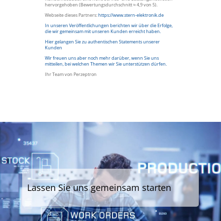
hervorgehoben (Bewertungsdurchschnitt ≈ 4,9 von 5).
Webseite dieses Partners:
https://www.stern-elektronik.de
In unseren Veröffentlichungen berichten wir über die Erfolge,
die wir gemeinsam mit unseren Kunden erreicht haben.
Hier gelangen Sie zu authentischen Statements unserer
Kunden
Wir freuen uns aber noch mehr darüber, wenn Sie uns
mitteilen, bei welchen Themen wir Sie unterstützen dürfen.
Ihr Team von Perzeptron
Lassen Sie uns gemeinsam starten