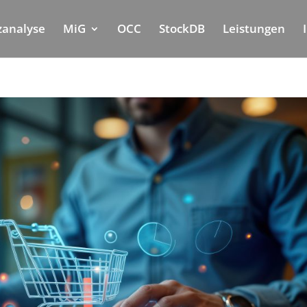
nzanalyse
MiG
OCC
StockDB
Leistungen